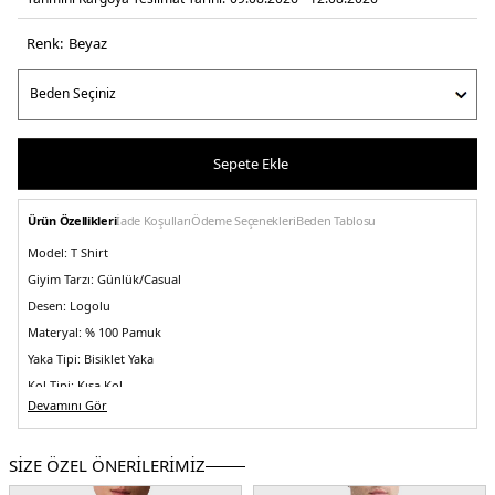
Renk:
beyaz
Sepete Ekle
Ürün Özellikleri
İade Koşulları
Ödeme Seçenekleri
Beden Tablosu
Model:
T Shirt
Giyim Tarzı:
Günlük/Casual
Desen:
Logolu
Materyal:
% 100 Pamuk
Yaka Tipi:
Bisiklet Yaka
Kol Tipi:
Kısa Kol
Devamını Gör
Kalıp Bilgisi:
Relaxed Fit
Menşei:
Hindistan
SİZE ÖZEL ÖNERİLERİMİZ
Detaylar:
Büyük kalıptır, bir beden küçük almanız önerilir.
5DE1LV04RC851GYAA.25