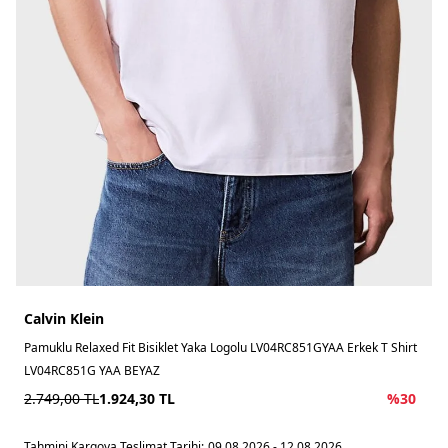
Calvin Klein
Pamuklu Relaxed Fit Bisiklet Yaka Logolu LV04RC851GYAA Erkek T Shirt
LV04RC851G YAA BEYAZ
2.749,00
TL
1.924,30
TL
%
30
Tahmini Kargoya Teslimat Tarihi:
09.08.2026 - 12.08.2026