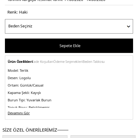
Renk:
haki̇
Sepete Ekle
Ürün Özellikleri
İade Koşulları
Ödeme Seçenekleri
Beden Tablosu
Model:
Terlik
Desen:
Logolu
Ortam:
Günlük/Casual
Kapama Şekli:
Kayışlı
Burun Tipi:
Yuvarlak Burun
Topuk Boyu:
Belirtilmemiş
Devamını Gör
Topuk Tipi:
Düz
Yaş Grubu:
Çocuk
SİZE ÖZEL ÖNERİLERİMİZ
Menşei:
Hindistan
4DY02070193CB.65