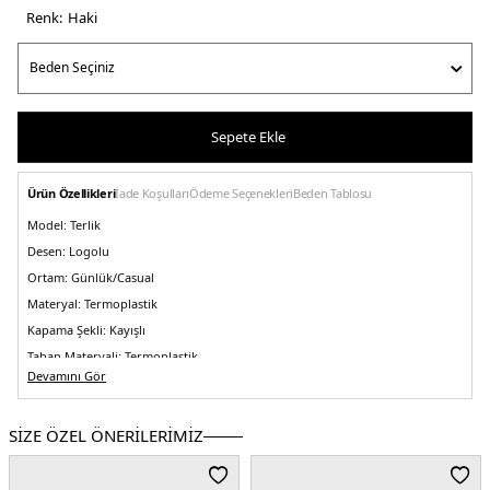
Renk:
haki̇
Sepete Ekle
Ürün Özellikleri
İade Koşulları
Ödeme Seçenekleri
Beden Tablosu
Model:
Terlik
Desen:
Logolu
Ortam:
Günlük/Casual
Materyal:
Termoplastik
Kapama Şekli:
Kayışlı
Taban Materyali:
Termoplastik
Devamını Gör
Burun Tipi:
Yuvarlak Burun
Topuk Boyu:
Belirtilmemiş
SİZE ÖZEL ÖNERİLERİMİZ
Topuk Tipi:
Düz
Yaş Grubu:
Çocuk
Menşei:
Vietnam