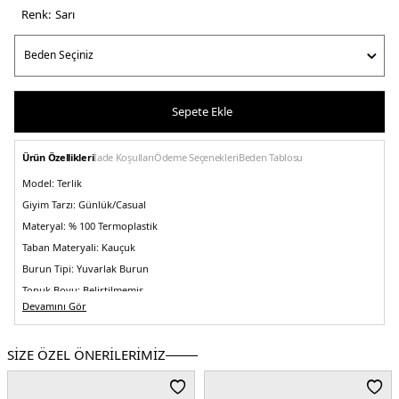
Renk:
sari
Sepete Ekle
Ürün Özellikleri
İade Koşulları
Ödeme Seçenekleri
Beden Tablosu
Model:
Terlik
Giyim Tarzı:
Günlük/Casual
Materyal:
% 100 Termoplastik
Taban Materyali:
Kauçuk
Burun Tipi:
Yuvarlak Burun
Topuk Boyu:
Belirtilmemiş
Devamını Gör
Topuk Tipi:
Düz
Yaş Grubu:
Çocuk
SİZE ÖZEL ÖNERİLERİMİZ
Menşei:
Vietnam
Detaylar:
-Hafif -Temizlemesi kolay ve çabuk kurur -Nefes alabilirlik sağlar ve
su ve döküntülerin dışarı atılmasına yardımcı olur