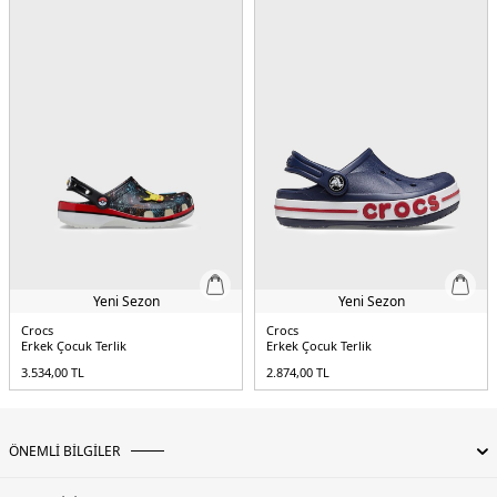
4DY02069917C1.68
Yeni Sezon
Yeni Sezon
Crocs
Crocs
Erkek Çocuk Terlik
Erkek Çocuk Terlik
3.534,00
TL
2.874,00
TL
ÖNEMLİ BİLGİLER