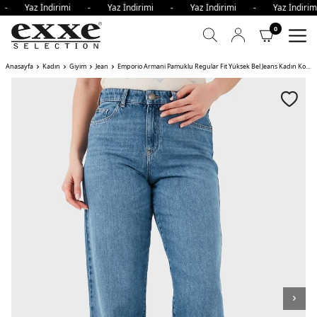
i - Yaz İndirimi - Yaz İndirimi - Yaz İndirimi - Yaz İndi
0
Anasayfa
Kadın
Giyim
Jean
Emporio Armani Pamuklu Regular Fit Yüksek Bel Jeans Kadın Kot Pantolon