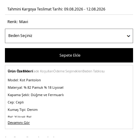
Tahmini Kargoya Teslimat Tarihi:
09.08.2026 - 12.08.2026
Renk:
mavi̇
Sepete Ekle
Ürün Özellikleri
İade Koşulları
Ödeme Seçenekleri
Beden Tablosu
Model:
Kot Pantolon
Materyal:
% 82 Pamuk % 18 Liyosel
Kapama Şekli:
Düğme ve Fermuarlı
Cep:
Cepli
Kumaş Tipi:
Denim
Bel:
Yüksek Bel
Devamını Gör
Boy:
Standart
Paça Tipi:
Daralan Paça