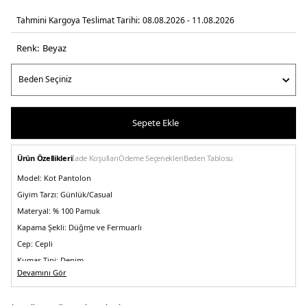
Tahmini Kargoya Teslimat Tarihi:
08.08.2026 - 11.08.2026
Renk:
beyaz
Sepete Ekle
Ürün Özellikleri
İade Koşulları
Ödeme Seçenekleri
Beden Tablosu
Model:
Kot Pantolon
Giyim Tarzı:
Günlük/Casual
Materyal:
% 100 Pamuk
Kapama Şekli:
Düğme ve Fermuarlı
Cep:
Cepli
Kumaş Tipi:
Denim
Devamını Gör
Bel:
Yüksek Bel
Boy:
Standart