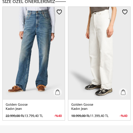
SİZE ÖZEL ÖNERİLERİMİZ
Paça Tipi:
Geniş Paça
Kalıp Bilgisi:
Loose Fit
Yaş Grubu:
Yetişkin
Menşei:
İtalya
5DE2GWP02079P00098010190.25
Golden Goose
Golden Goose
Kadın Jean
Kadın Jean
22.999,00
TL
13.799,40
TL
-%
40
18.999,00
TL
11.399,40
TL
-%
40