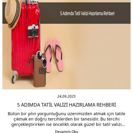
24.09.2025
5 ADIMDA TATIL VALIZI HAZIRLAMA REHBERI
Bütün bir yılın yorgunluğunu üzerimizden atmak için tatile
çıkmak en doğru tercihlerden bir tanesidir. Bu tercihi
gerçekleştirirken ise öncelikli olarak güzel bir tatil valizi
listesi yapılmalıdır. Tatilini çok daha sıra dışı ve güzel bir
Devamını Oku