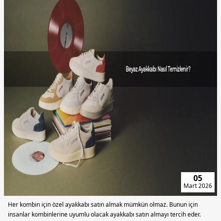
24
Şubat
2026
Tekstil sektöründe bazı kumaş türleri vardır ki hem konfor hem de şıklık
beklentisini aynı anda karşılayabilir.