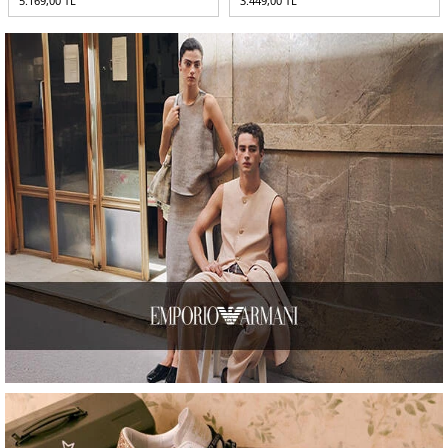
3.449,00
TL
6.849,00
TL
5.136,75
TL
-%
25