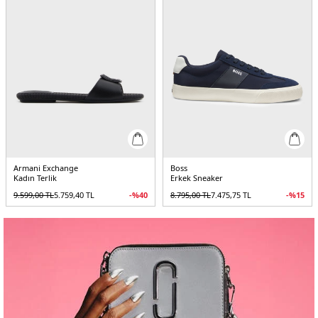
Armani Exchange
Boss
Kadın Terlik
Erkek Sneaker
9.599,00
TL
5.759,40
TL
-%
40
8.795,00
TL
7.475,75
TL
-%
15