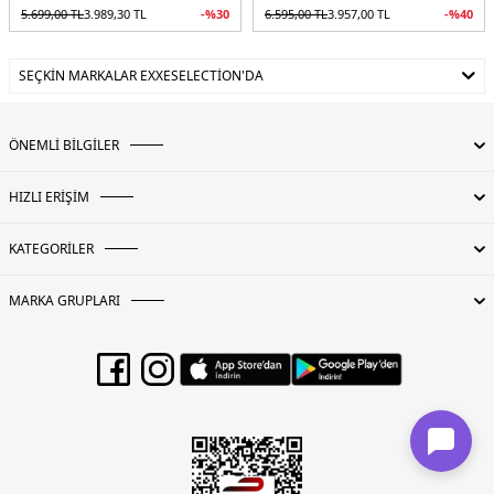
5.699,00
TL
3.989,30
TL
-%
30
6.595,00
TL
3.957,00
TL
-%
40
SEÇKIN MARKALAR EXXESELECTION'DA
ÖNEMLİ BİLGİLER
HIZLI ERİŞİM
KATEGORİLER
MARKA GRUPLARI