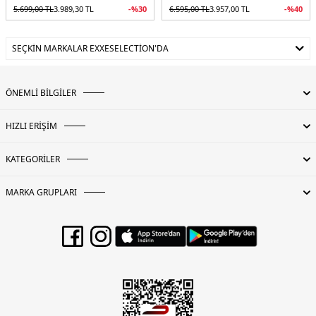
5.699,00
TL
3.989,30
TL
-%
30
6.595,00
TL
3.957,00
TL
-%
40
SEÇKIN MARKALAR EXXESELECTION'DA
ÖNEMLİ BİLGİLER
HIZLI ERİŞİM
KATEGORİLER
MARKA GRUPLARI