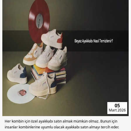
24
Şubat
2026
Tekstil sektöründe bazı kumaş türleri vardır ki hem konfor hem de şıklık
beklentisini aynı anda karşılayabilir.