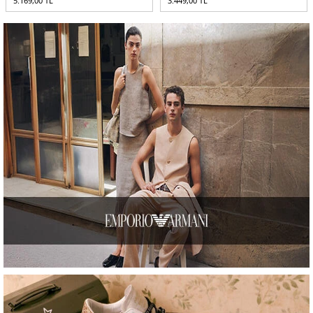
3.449,00
TL
6.849,00
TL
5.136,75
TL
-%
25