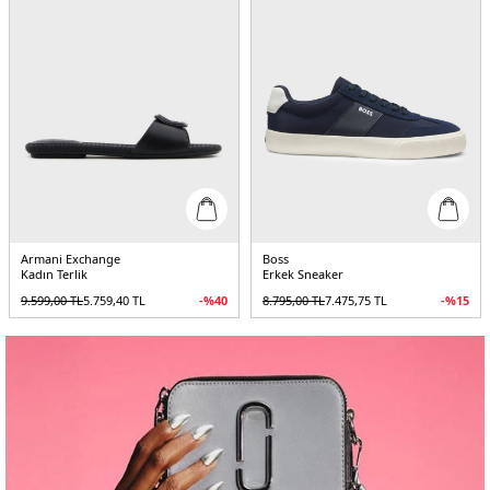
Armani Exchange
Boss
Kadın Terlik
Erkek Sneaker
9.599,00
TL
5.759,40
TL
-%
40
8.795,00
TL
7.475,75
TL
-%
15