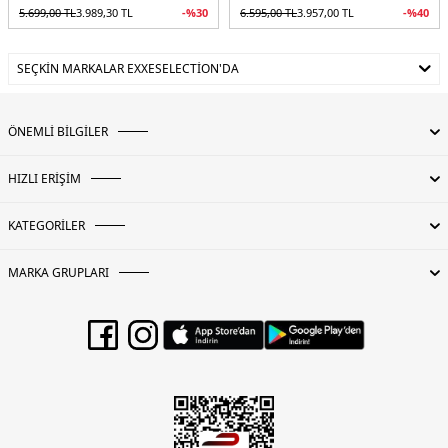
5.699,00
TL
3.989,30
TL
-%
30
6.595,00
TL
3.957,00
TL
-%
40
SEÇKIN MARKALAR EXXESELECTION'DA
ÖNEMLİ BİLGİLER
HIZLI ERİŞİM
KATEGORİLER
MARKA GRUPLARI