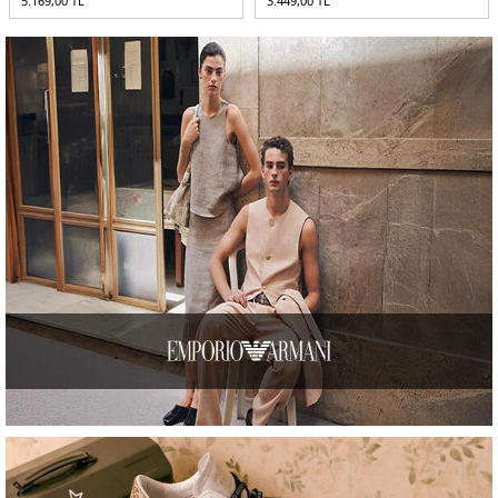
3.449,00
TL
6.849,00
TL
5.136,75
TL
-%
25