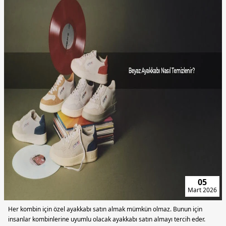
24
Şubat
2026
Tekstil sektöründe bazı kumaş türleri vardır ki hem konfor hem de şıklık
beklentisini aynı anda karşılayabilir.