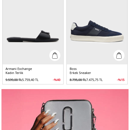
Armani Exchange
Boss
Kadın Terlik
Erkek Sneaker
9.599,00
TL
5.759,40
TL
-%
40
8.795,00
TL
7.475,75
TL
-%
15